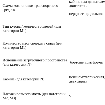
кабина над двигателе
Схема компоновки транспортного
двигателя -
средства
переднее продольное
Тип кузова / количество дверей (для
-
категории М1)
Количество мест спереди / сзади (для
-
категории М1)
Исполнение загрузочного пространства
бортовая платформа
(для категории N)
цельнометаллическая,
Кабина (для категории N)
двухрядная
Пассажировместимость (для категорий
5
М2, М3)