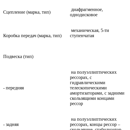
диафрагменное,
Сцепление (марка, тип)
однодисковое
механическая, 5-ти
Коробка передач (марка, тип)
ступенчатая
Подвеска (тип)
на полуэллиптических
рессорах, с
гидравлическими
- передняя
телескопическими
амортизаторами, с задними
скользящими концами
рессор
на полуэллиптических
- задняя
рессорах, концы рессор –
скользящие, стабилизатор