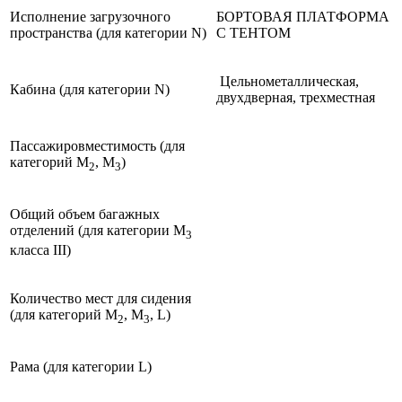
Исполнение загрузочного
БОРТОВАЯ ПЛАТФОРМА
пространства (для категории N)
С ТЕНТОМ
Цельнометаллическая,
Кабина (для категории N)
двухдверная, трехместная
Пассажировместимость (для
категорий М
, М
)
2
3
Общий объем багажных
отделений (для категории М
3
класса III)
Количество мест для сидения
(для категорий М
, М
, L)
2
3
Рама (для категории L)