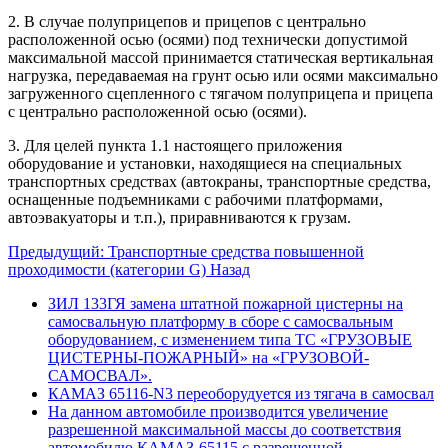
2. В случае полуприцепов и прицепов с центрально
расположенной осью (осями) под технически допустимой
максимальной массой принимается статическая вертикальная
нагрузка, передаваемая на грунт осью или осями максимально
загруженного сцепленного с тягачом полуприцепа и прицепа
с центрально расположенной осью (осями).
3. Для целей пункта 1.1 настоящего приложения
оборудование и установки, находящиеся на специальных
транспортных средствах (автокраны, транспортные средства,
оснащенные подъемниками с рабочими платформами,
автоэвакуаторы и т.п.), приравниваются к грузам.
Предыдущий: Транспортные средства повышенной
проходимости (категории G)
Назад
ЗИЛ 133ГЯ замена штатной пожарной цистерны на
самосвальную платформу в сборе с самосвальным
оборудованием, с изменением типа ТС «ГРУЗОВЫЕ
ЦИСТЕРНЫ-ПОЖАРНЫЙ» на «ГРУЗОВОЙ-
САМОСВАЛ».
КАМАЗ 65116-N3 переоборудуется из тягача в самосвал
На данном автомобиле производится увеличение
разрешенной максимальной массы до соответствия
автомобилю КАМАЗ-65115 с разрешенной